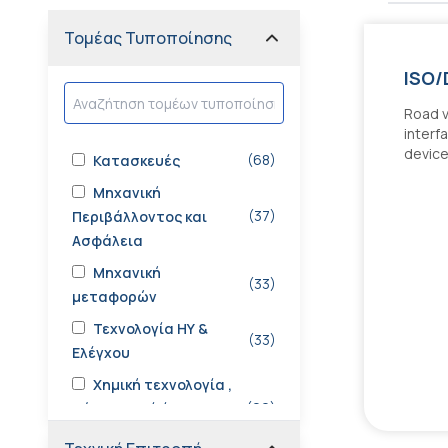
Τομέας Τυποποίησης
ISO/
Road v
interf
device
(
68
)
Κατασκευές
Μηχανική
(
37
)
Περιβάλλοντος και
Ασφάλεια
Μηχανική
(
33
)
μεταφορών
Τεχνολογία ΗΥ &
(
33
)
Ελέγχου
Χημική τεχνολογία ,
(
26
)
Ξύλο, χαρτί, ίνες,
υφάσματα