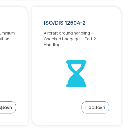
ISO/DIS 12604-2
luminium
Aircraft ground handling —
ition
Checked baggage — Part 2:
Handling...
οβολή
Προβολή