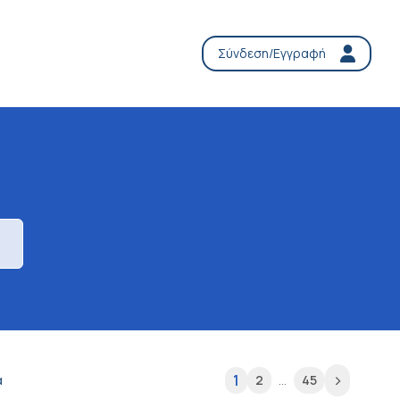
Σύνδεση/Εγγραφή
>
1
α
2
...
45