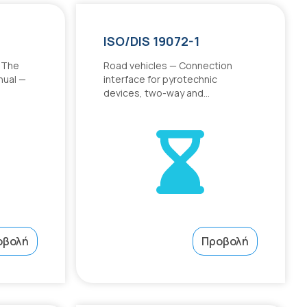
1
ISO/DIS 19072-1
 The
Road vehicles — Connection
nual —
interface for pyrotechnic
devices, two-way and...
οβολή
Προβολή