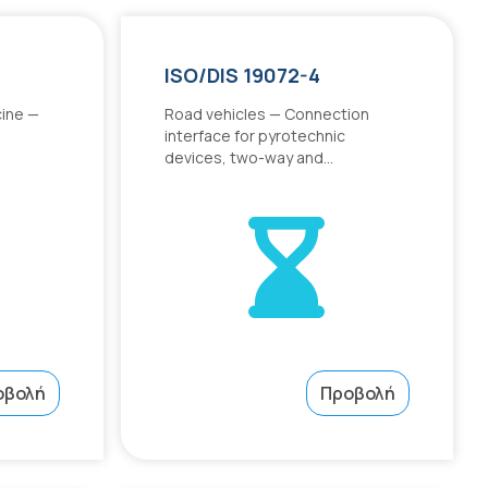
ISO/DIS 19072-4
cine —
Road vehicles — Connection
interface for pyrotechnic
devices, two-way and...
οβολή
Προβολή