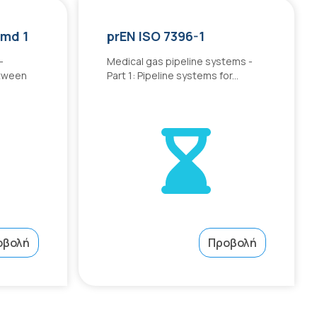
Amd 1
prEN ISO 7396-1
—
Medical gas pipeline systems -
etween
Part 1: Pipeline systems for...
οβολή
Προβολή