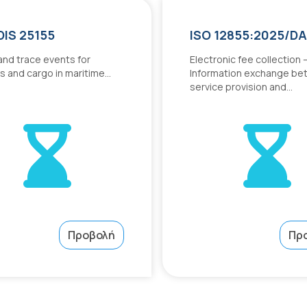
DIS 25155
ISO 12855:2025/D
and trace events for
Electronic fee collection 
s and cargo in maritime...
Information exchange b
service provision and...
Προβολή
Πρ