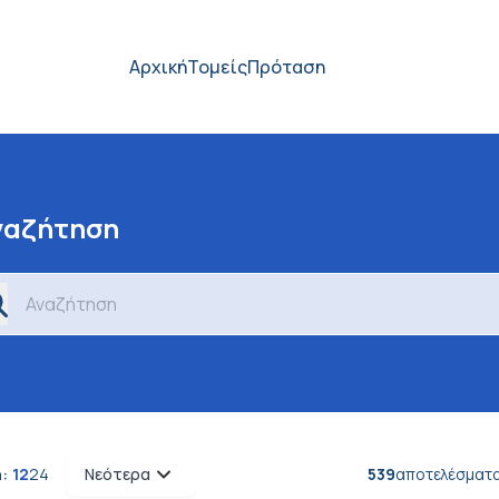
Αρχική
Τομείς
Πρόταση
ναζήτηση
ναζήτηση
:
12
24
Νεότερα
539
αποτελέσματ