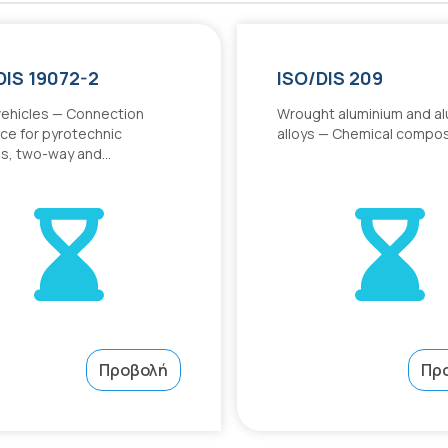
DIS 19072-2
ISO/DIS 209
ehicles — Connection
Wrought aluminium and a
ace for pyrotechnic
alloys — Chemical compos
s, two-way and...
Προβολή
Πρ